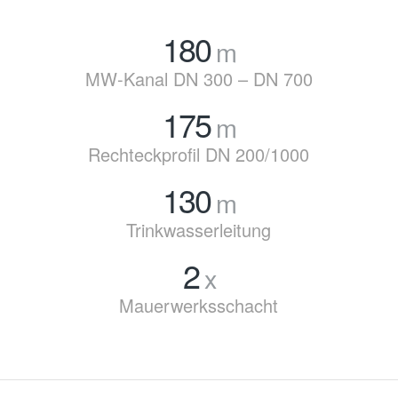
180
m
MW-Kanal DN 300 – DN 700
175
m
Rechteckprofil DN 200/1000
130
m
Trinkwasserleitung
2
x
Mauerwerksschacht