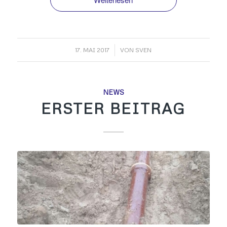
/
17. MAI 2017
VON
SVEN
NEWS
ERSTER BEITRAG